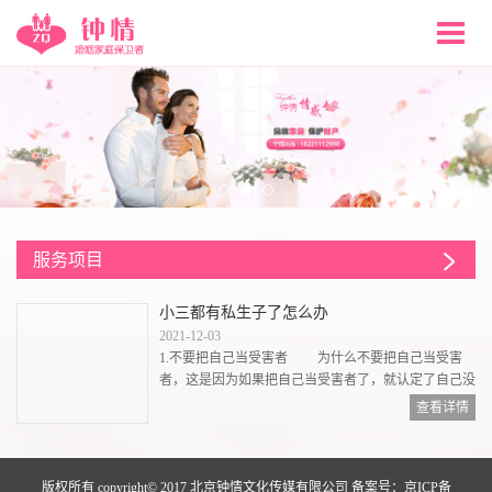
服务项目
小三都有私生子了怎么办
2021-12-03
1.不要把自己当受害者 为什么不要把自己当受害
者，这是因为如果把自己当受害者了，就认定了自己没
有力量去对抗小三了。另外，把自己放在受害者的位置
查看详情
上，很容易就会想要博取外界的同情，在失去理智的情
况下，容易把老公出轨的事外扬，到时候大家都知道小
三有孩子的事情。 而男人是非常重视自己的形象
版权所有 copyright© 2017 北京钟情文化传媒有限公司 备案号：
京ICP备
的。男人婚后找小三...