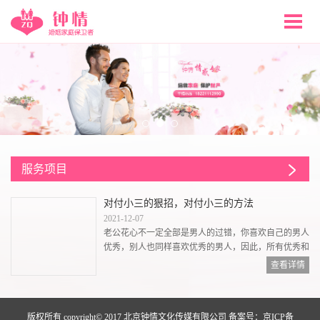
服务项目
对付小三的狠招，对付小三的方法
2021-12-07
老公花心不一定全部是男人的过错，你喜欢自己的男人
优秀，别人也同样喜欢优秀的男人，因此，所有优秀和
成功的男人身边总会飞舞着各式各样赶不走的花蝴蝶。
查看详情
如果你对此反应过于激烈或过于盛气凌人。小三开始公
然挑衅的时候，其实也就说明她开始着急了，她希望关
系能够得到进一步发展的。所以，妻子这个时候一定要
版权所有 copyright© 2017 北京钟情文化传媒有限公司 备案号：
京ICP备
沉住气，千万不要希望可以用“...